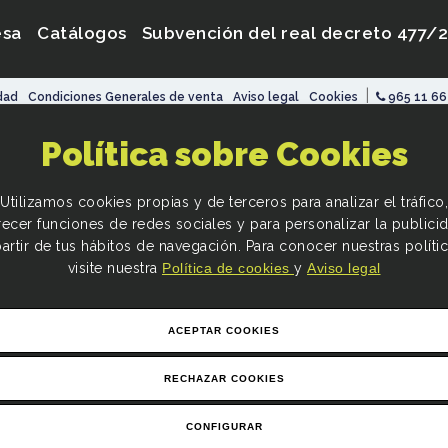
esa
Catálogos
Subvención del real decreto 477/
|
idad
Condiciones Generales de venta
Aviso legal
Cookies
965 11 66
Programa Kit Digital. Plan de Recuperación, Transformaci
Política sobre Cookies
España «Next Generation EU».
Utilizamos cookies propias y de terceros para analizar el tráfico,
recer funciones de redes sociales y para personalizar la publici
partir de tus hábitos de navegación. Para conocer nuestras polític
visite nuestra
Política de cookies
y
Aviso legal
ACEPTAR COOKIES
RECHAZAR COOKIES
CONFIGURAR