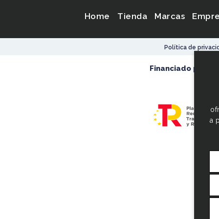
Home
Tienda
Marcas
Empr
Política de privac
Financiado por el 
of
a 