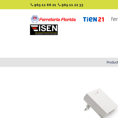
965 11 66 21
965 11 22 33
Produc