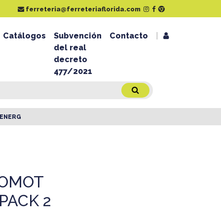
ferreteria@ferreteriaflorida.com
Catálogos
Subvención
Contacto
|
del real
decreto
477/2021
 ENERG
DOMOT
 PACK 2