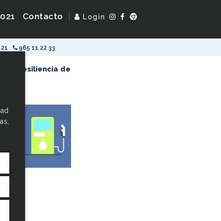
2021
Contacto
|
Login
 21
965 11 22 33
ón y Resiliencia de
dad
as,