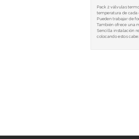
Pack 2 válvulas termo
temperatura de cada 
Pueden trabajar de f
También ofrece una me
Sencilla instalación 
colocando estos cabez