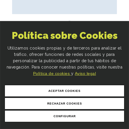
ALMOHADILLA ELEC. TAMAÑO EXTRA LARGE 38X50
3 PROGRAMAS 4 TEM
Política sobre Cookies
49,90€
Utilizamos cookies propias y de terceros para analizar el
tráfico, ofrecer funciones de redes sociales y para
personalizar la publicidad a partir de tus hábitos de
navegación. Para conocer nuestras políticas, visite nuestra
Política de cookies
y
Aviso legal
ACEPTAR COOKIES
RECHAZAR COOKIES
CONFIGURAR